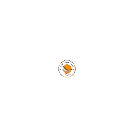
elit tellus, luctus nec ullamcorper mattis, pulvinar dapibus
leo.Lorem ipsum dolor sit amet, consectetur adipiscing elit.
Ut elit tellus, luctus nec ullamcorper mattis, pulvinar dapibus
leo.Lorem ipsum dolor sit amet, consectetur adipiscing elit.
Ut elit tellus, luctus nec ullamcorper mattis, pulvinar dapibus
leo.
1254
+